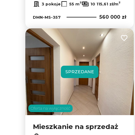
2
2
3 pokoje
55 m
10 115,61 zł/m
560 000 zł
DMN-MS-357
Dodaj
SPRZEDANE
Oferta na wyłączność
Mieszkanie na sprzedaż