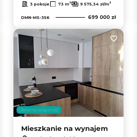
2
2
3 pokoje
73 m
9 575,34 zł/m
699 000 zł
DMN-MS-356
 do ulubionych
Dodaj do u
Oferta na wyłączność
Mieszkanie na wynajem