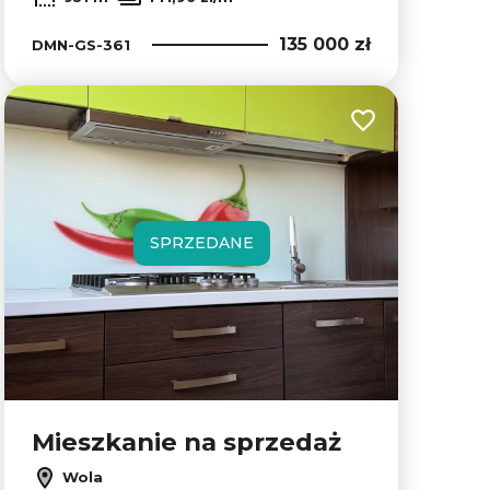
135 000 zł
DMN-GS-361
lubionych
Dodaj do ulubion
SPRZEDANE
Mieszkanie na sprzedaż
Wola