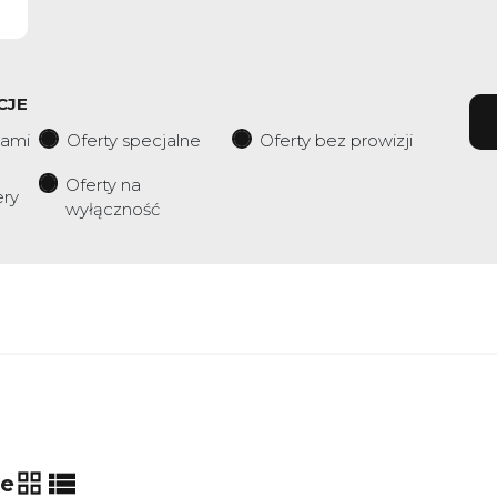
CJE
iami
Oferty specjalne
Oferty bez prowizji
Oferty na
ery
wyłączność
32
ie