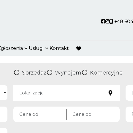
Social link
Social link
+48 604
Zgłoszenia
Usługi
Kontakt
favorite
Sprzedaż
Wynajem
Komercyjne