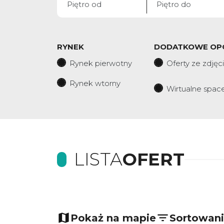
RYNEK
DODATKOWE OP
Rynek pierwotny
Oferty ze zdjęc
Rynek wtorny
Wirtualne spac
LISTA
OFERT
Pokaż na mapie
Sortowan