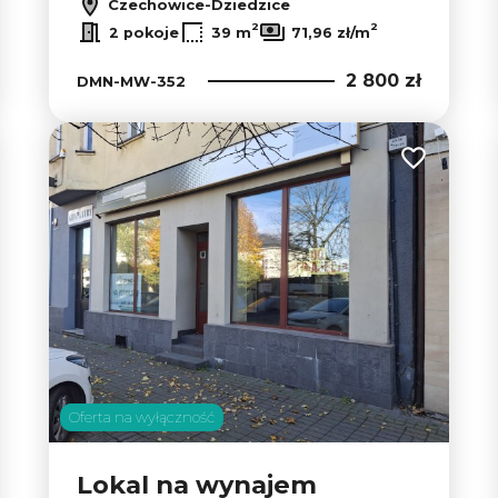
Czechowice-Dziedzice
2
2
2 pokoje
39 m
71,96 zł/m
2 800 zł
DMN-MW-352
 do ulubionych
Dodaj do u
Oferta na wyłączność
Lokal na wynajem