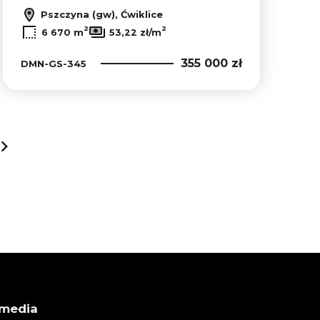
Pszczyna (gw), Ćwiklice
2
2
6 670 m
53,22 zł/m
355 000 zł
DMN-GS-345
next
 media