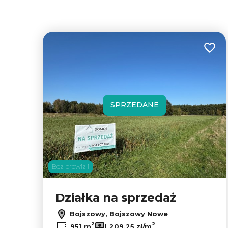
Dodaj
SPRZEDANE
Bez prowizji
Działka na sprzedaż
Bojszowy, Bojszowy Nowe
2
2
951 m
209,25 zł/m