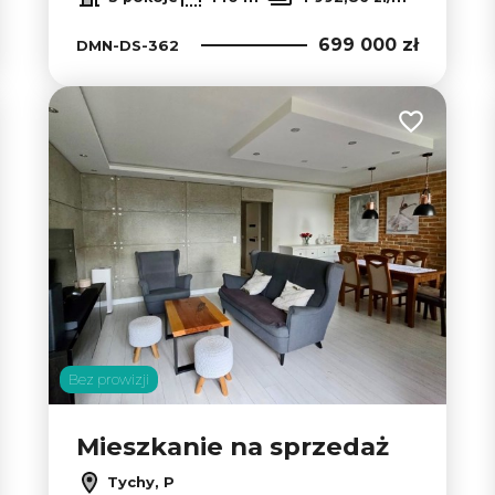
699 000 zł
DMN-DS-362
 do ulubionych
Dodaj do u
Bez prowizji
Mieszkanie na sprzedaż
Tychy, P