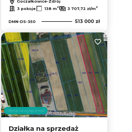
Goczałkowice-Zdrój
2
2
3 pokoje
138 m
3 707,72 zł/m
513 000 zł
DMN-DS-350
lubionych
Dodaj do ulubion
Oferta na wyłączność
Działka na sprzedaż