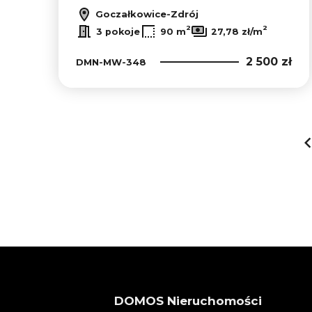
Goczałkowice-Zdrój
2
2
3 pokoje
90 m
27,78 zł/m
2 500 zł
DMN-MW-348
DOMOS Nieruchomości