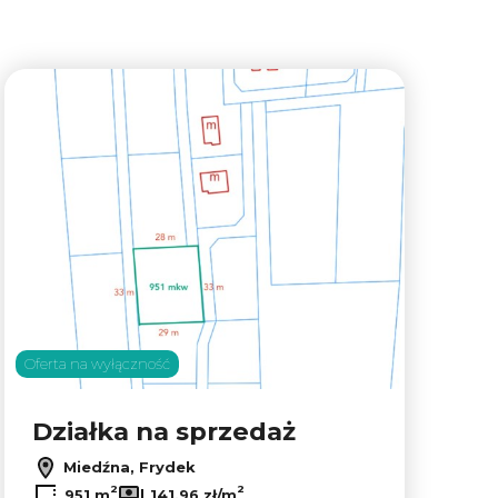
lubionych
Dodaj do ulubion
Oferta na wyłączność
Działka na sprzedaż
Miedźna, Frydek
2
2
951 m
141,96 zł/m