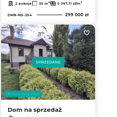
2
2
2 pokoje
55 m
5 397,11 zł/m
299 000 zł
DMN-MS-354
lubionych
Dodaj do ulubion
SPRZEDANE
Oferta na wyłączność
Dom na sprzedaż