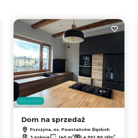
tabela
lista
 do ulubionych
Dodaj do u
Bez prowizji
Dom na sprzedaż
Pszczyna, os. Powstańców Śląskich
2
2
3 pokoje
140 m
4 992,86 zł/m