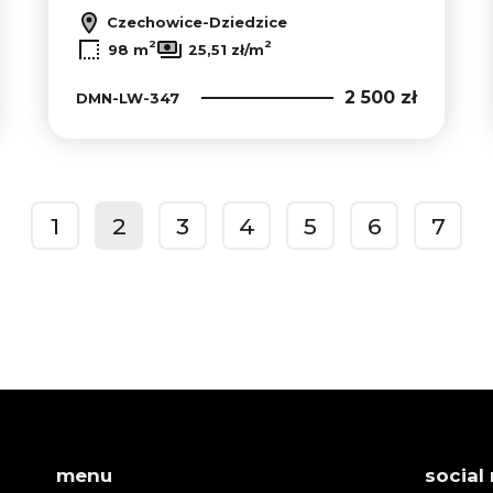
Czechowice-Dziedzice
2
2
98 m
25,51 zł/m
2 500 zł
DMN-LW-347
1
2
3
4
5
6
7
prev
menu
social