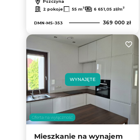
Pszczyna
2
2
2 pokoje
55 m
6 651,05 zł/m
369 000 zł
DMN-MS-353
Dodaj
WYNAJĘTE
Oferta na wyłączność
Mieszkanie na wynajem