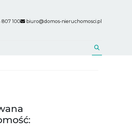
 807 100
biuro@domos-nieruchomosci.pl
iwana
omość: