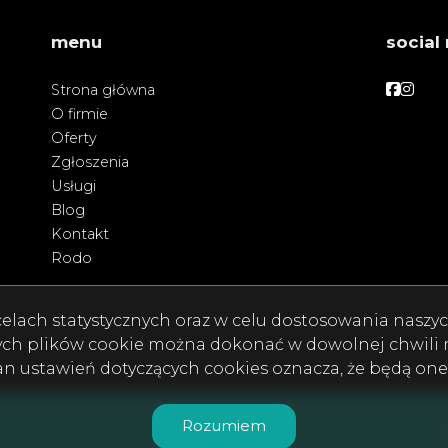
menu
social
Facebo
Face
Strona główna
O firmie
Oferty
Zgłoszenia
Usługi
Blog
Kontakt
Rodo
w celach statystycznych oraz w celu dostosowania nasz
ych plików cookie można dokonać w dowolnej chwili m
ian ustawień dotyczących cookies oznacza, że będą on
Rozumiem