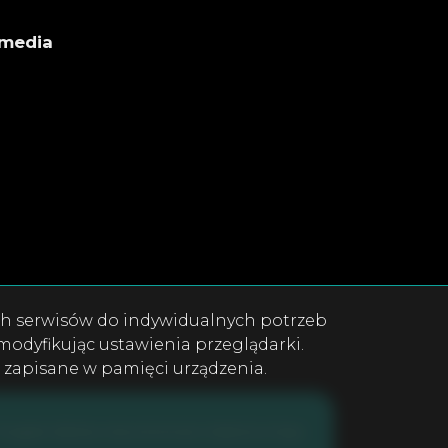
 media
ok
book
ych serwisów do indywidualnych potrzeb
odyfikując ustawienia przeglądarki.
e zapisane w pamięci urządzenia.
Program dla biur nieruchomości
Galactica Virgo