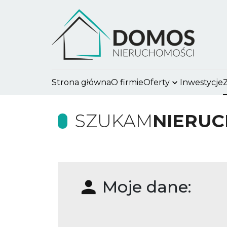
Strona główna
O firmie
Oferty
Inwestycje
SZUKAM
NIERU
Moje dane: