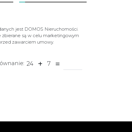
 danych jest DOMOS Nieruchomości.
e zbierane są w celu marketingowym
e przed zawarciem umowy.
24
7
równanie: