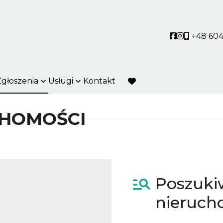
Social link
Social link
+48 604
Zgłoszenia
Usługi
Kontakt
favorite
CHOMOŚCI
Poszuk
nieruch