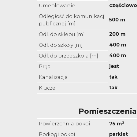
częściow
Umeblowanie
Odległość do komunikacji
500 m
publicznej [m]
200 m
Odl. do sklepu [m]
400 m
Odl. do szkoły [m]
400 m
Odl. do przedszkola [m]
jest
Prąd
tak
Kanalizacja
tak
Klucze
Pomieszczenia
2
Powierzchnia pokoi
75 m
parkiet
Podłogi pokoi