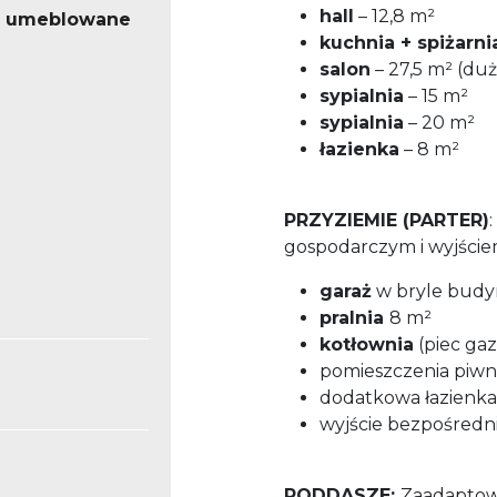
hall
– 12,8 m²
o umeblowane
kuchnia + spiżarni
salon
– 27,5 m² (du
sypialnia
– 15 m²
sypialnia
– 20 m²
łazienka
– 8 m²
PRZYZIEMIE (PARTER)
gospodarczym i wyjście
garaż
w bryle bud
pralnia
8 m²
kotłownia
(piec ga
pomieszczenia piwn
dodatkowa łazienka
wyjście bezpośredn
PODDASZE:
Zaadaptow