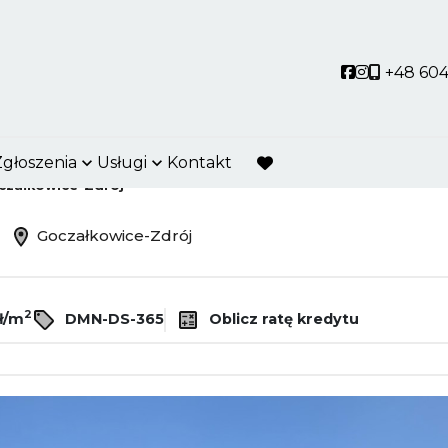
Social link
Social link
+48 604
Zgłoszenia
Usługi
Kontakt
favorite
czałkowice-Zdrój
ż
Goczałkowice-Zdrój
2
ł/m
DMN-DS-365
Oblicz ratę kredytu