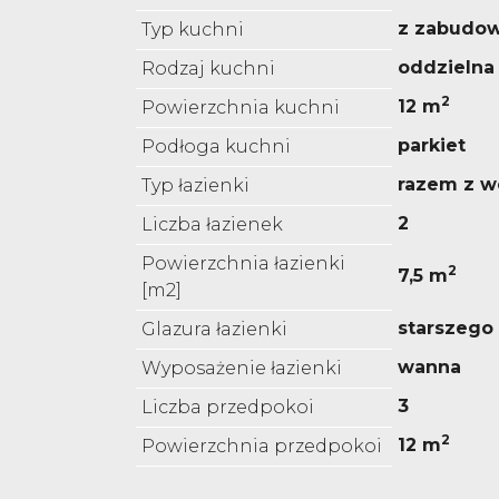
z zabudo
Typ kuchni
oddzielna
Rodzaj kuchni
2
12 m
Powierzchnia kuchni
parkiet
Podłoga kuchni
razem z w
Typ łazienki
2
Liczba łazienek
Powierzchnia łazienki
2
7,5 m
[m2]
starszego
Glazura łazienki
wanna
Wyposażenie łazienki
3
Liczba przedpokoi
2
12 m
Powierzchnia przedpokoi