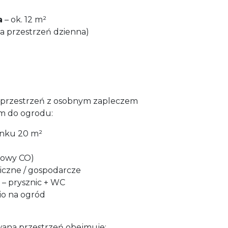
a
– ok. 12 m²
ża przestrzeń dzienna)
: przestrzeń z osobnym zapleczem
m do ogrodu:
ynku 20 m²
zowy CO)
iczne / gospodarcze
 – prysznic + WC
io na ogród
ana przestrzeń obejmuje: