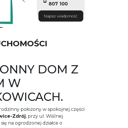
807 100
Napisz wiadomość
UCHOMOŚCI
ONNY DOM Z
M W
KOWICACH.
odzinny położony w spokojnej części
wice-Zdrój
, przy ul. Wiślnej.
się na ogrodzonej działce o