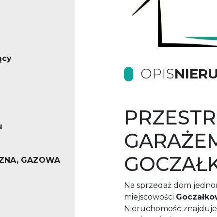
ący
OPIS
NIER
PRZESTR
u
GARAŻE
GOCZAŁ
ZNA, GAZOWA
Na sprzedaż dom jednor
miejscowości
Goczałko
Nieruchomość znajduje 