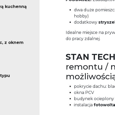
wą kuchenną
dwa duże pomieszczen
hobby)
dodatkowy
strysze
Idealne miejsce na pry
do pracy zdalnej.
c, z oknem
STAN TECH
remontu / m
możliwości
 typu
pokrycie dachu: bla
okna PCV
budynek ocieplony
instalacja
fotowolta