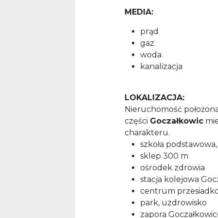
MEDIA:
prąd
gaz
woda
kanalizacja
LOKALIZACJA:
Nieruchomość położona 
części
Goczałkowic
mie
charakteru.
szkoła podstawowa,
sklep 300 m
ośrodek zdrowia
stacja kolejowa Goc
centrum przesiadko
park, uzdrowisko
zapora Goczałkowi