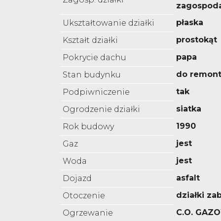
zagospod
płaska
Ukształtowanie działki
prostokąt
Kształt działki
papa
Pokrycie dachu
do remon
Stan budynku
tak
Podpiwniczenie
siatka
Ogrodzenie działki
1990
Rok budowy
jest
Gaz
jest
Woda
asfalt
Dojazd
działki z
Otoczenie
C.O. GAZ
Ogrzewanie