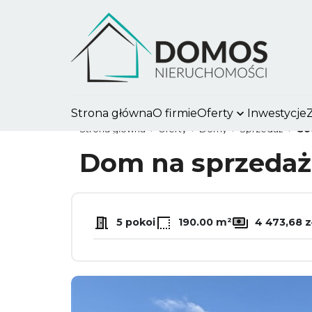
Strona główna
O firmie
Oferty
Inwestycje
Strona główna
Oferty
Domy
Sprzedaż
Go
Dom na sprzeda
5 pokoi
190.00 m²
4 473,68 z