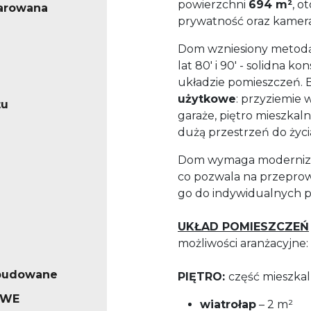
powierzchni
694 m²
, o
arowana
prywatność oraz kamera
Dom wzniesiony metodą 
lat 80' i 90' - solidna 
układzie pomieszczeń.
użytkowe
: przyziemie 
tu
garaże, piętro mieszkal
dużą przestrzeń do życia
Dom wymaga modernizac
co pozwala na przepro
go do indywidualnych p
UKŁAD POMIESZCZEŃ
możliwości aranżacyjne:
abudowane
PIĘTRO:
część mieszka
OWE
wiatrołap
– 2 m²