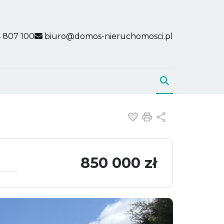
 807 100
biuro@domos-nieruchomosci.pl
Dodaj do ulubiony
Drukuj
Udostępnij
850 000 zł