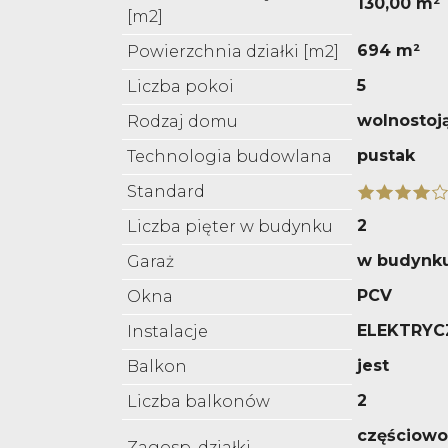
130,00 m²
[m2]
694 m²
Powierzchnia działki [m2]
5
Liczba pokoi
wolnostoj
Rodzaj domu
pustak
Technologia budowlana
Standard
2
Liczba pięter w budynku
w budynk
Garaż
PCV
Okna
ELEKTRYC
Instalacje
jest
Balkon
2
Liczba balkonów
częściowo
Zagosp. działki