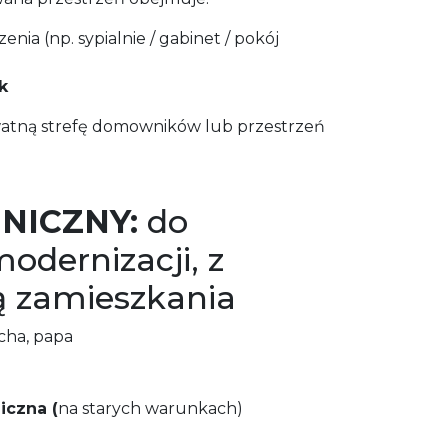
ia (np. sypialnie / gabinet / pokój
k
watną strefę domowników lub przestrzeń
NICZNY:
do
odernizacji, z
ą zamieszkania
cha, papa
iczna (
na starych warunkach)