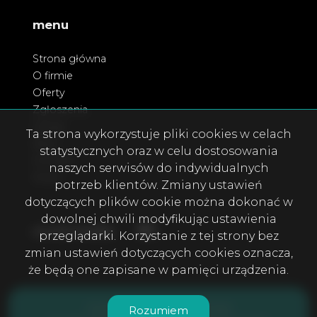
menu
Strona główna
O firmie
Oferty
Zgłoszenia
Usługi
Ta strona wykorzystuje pliki cookies w celach
Blog
statystycznych oraz w celu dostosowania
Kontakt
naszych serwisów do indywidualnych
Rodo
potrzeb klientów. Zmiany ustawień
dotyczących plików cookie można dokonać w
dowolnej chwili modyfikując ustawienia
Facebook
Facebook
social media
przeglądarki. Korzystanie z tej strony bez
zmian ustawień dotyczących cookies oznacza,
że będą one zapisane w pamięci urządzenia.
DOMOS Nieruchomości © 2026
Rozumiem