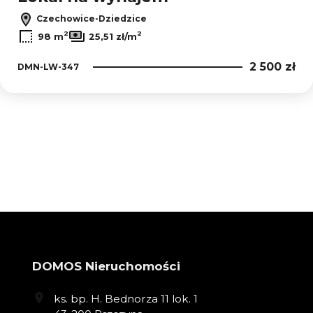
Czechowice-Dziedzice
2
2
98 m
25,51 zł/m
2 500 zł
DMN-LW-347
DOMOS Nieruchomości
ks. bp. H. Bednorza 11 lok. 1