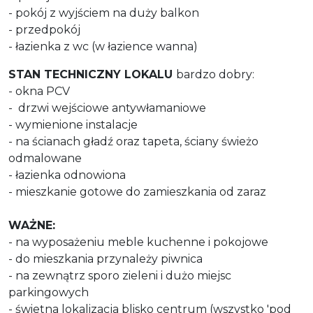
- pokój z wyjściem na duży balkon
- przedpokój
- łazienka z wc (w łazience wanna)
STAN TECHNICZNY LOKALU
bardzo dobry:
- okna PCV
- drzwi wejściowe antywłamaniowe
- wymienione instalacje
- na ścianach gładź oraz tapeta, ściany świeżo
odmalowane
- łazienka odnowiona
- mieszkanie gotowe do zamieszkania od zaraz
WAŻNE:
- na wyposażeniu meble kuchenne i pokojowe
- do mieszkania przynależy piwnica
- na zewnątrz sporo zieleni i dużo miejsc
parkingowych
- świetna lokalizacja blisko centrum (wszystko 'pod