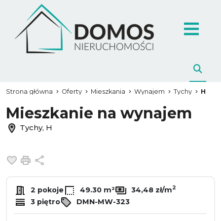
Strona główna
Oferty
Mieszkania
Wynajem
Tychy
H
Mieszkanie na wynajem
Tychy, H
Dodaj do ulubionych
Drukuj
Udostępnij
2
2 pokoje
49.30 m²
34,48 zł/m
3 piętro
DMN-MW-323