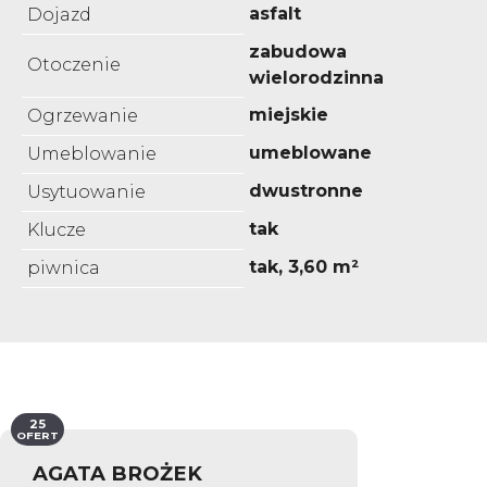
asfalt
Dojazd
zabudowa
Otoczenie
wielorodzinna
miejskie
Ogrzewanie
umeblowane
Umeblowanie
dwustronne
Usytuowanie
tak
Klucze
tak, 3,60 m²
piwnica
25
OFERT
AGATA BROŻEK