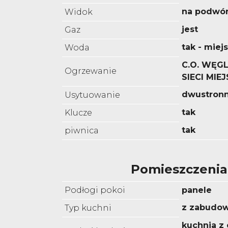
na podwó
Widok
jest
Gaz
tak - miej
Woda
C.O. WĘGL
Ogrzewanie
SIECI MIEJ
dwustron
Usytuowanie
tak
Klucze
tak
piwnica
Pomieszczenia
Podłogi pokoi
panele
z zabudo
Typ kuchni
kuchnia z