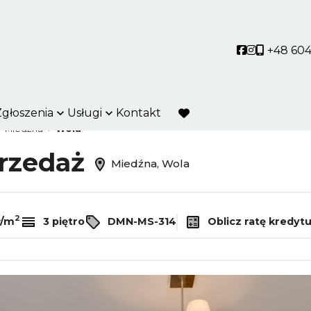
Social link
Social link
+48 604
Zgłoszenia
Usługi
Kontakt
favorite
Miedźna
Wola
przedaż
Miedźna, Wola
2
ł/m
3 piętro
DMN-MS-314
Oblicz ratę kredyt