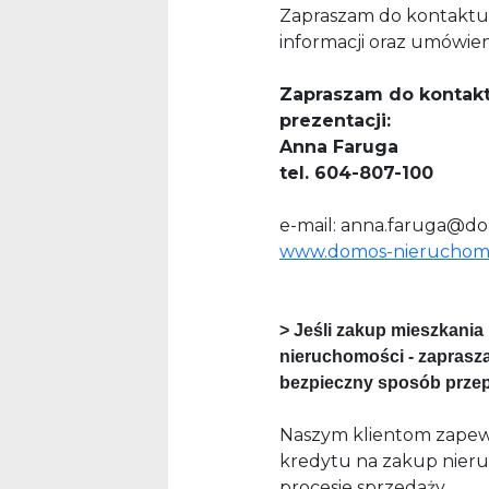
Zapraszam do kontaktu
informacji oraz umówien
Zapraszam do kontak
prezentacji:
Anna Faruga
tel. 604-807-100
e-mail: anna.faruga@d
www.domos-nieruchomo
> Jeśli zakup mieszkania 
nieruchomości - zapras
bezpieczny sposób przep
Naszym klientom zapew
kredytu na zakup nier
procesie sprzedaży.