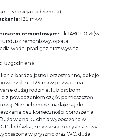
i V kondygnacja nadziemna)
zkania:
125 mkw
unduszem remontowym:
ok 1480,00 zł (w
, fundusz remontowy, opłata
media woda, prąd gaz oraz wywóz
o uzgodnienia
kanie bardzo jasne i przestronne, pokoje
 powierzchnia 125 mkw pozwala na
anie dużej rodzinie, lub osobom
zie z powodzeniem część pomieszczeń
urową. Nieruchomość nadaje się do
szkania bez konieczności ponoszenia
 Duża widna kuchnia wyposażona w
GD: lodówka, zmywarka, piecyk gazowy.
 wyposażona w prysznic oraz WC, duża