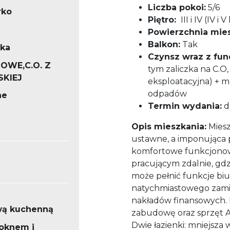
Liczba pokoi:
5/6
rko
Piętro:
III i IV (IV 
Powierzchnia mies
Balkon:
Tak
ska
Czynsz wraz z f
OWE,C.O. Z
tym zaliczka na C.O
SKIEJ
eksploatacyjna) + 
odpadów
ne
Termin wydania:
d
Opis mieszkania:
Miesz
ustawne, a imponująca
komfortowe funkcjonow
pracującym zdalnie, gd
może pełnić funkcje bi
natychmiastowego zamie
nakładów finansowych.
wą kuchenną
zabudowę oraz sprzęt A
Dwie łazienki: mniejsza
 oknem i