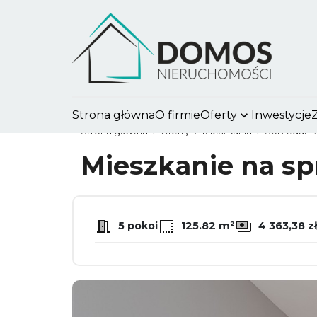
Strona główna
O firmie
Oferty
Inwestycje
Strona główna
Oferty
Mieszkania
Sprzedaż
Mieszkanie na s
5 pokoi
125.82 m²
4 363,38 z