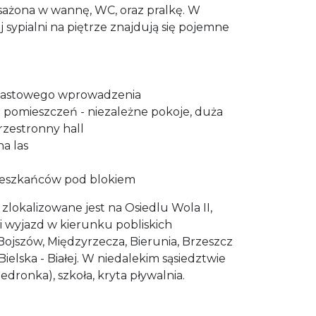
sażona w wannę, WC, oraz pralkę. W
 sypialni na piętrze znajdują się pojemne
iastowego wprowadzenia
 pomieszczeń - niezależne pokoje, duża
rzestronny hall
a las
mieszkańców pod blokiem
zlokalizowane jest na Osiedlu Wola II,
i wyjazd w kierunku pobliskich
Bojszów, Międzyrzecza, Bierunia, Brzeszcz
elska - Białej. W niedalekim sąsiedztwie
edronka), szkoła, kryta pływalnia.