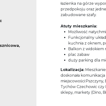
łazienka na górze wypo
przedpokoju oraz jednej
zabudowane
szafy.
c
Atuty mieszkania:
Możliwość natychm
Funkcjonalny układ
kuchnia z oknem, p
ysznicowa,
Balkon z widokiem n
plac zabaw
duży parking dla 
Lokalizacja:
Mieszkanie 
doskonała komunikacja 
miejscowości:Pszczyny, 
Tychów Czechowic czy Bi
sklepy,
markety (Dino, Bi