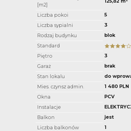
125,82 m²
[m2]
5
Liczba pokoi
3
Liczba sypialni
blok
Rodzaj budynku
Standard
3
Piętro
brak
Garaż
do wprow
Stan lokalu
1 480 PLN
Mies. czynsz admin.
PCV
Okna
ELEKTRYC
Instalacje
jest
Balkon
1
Liczba balkonów