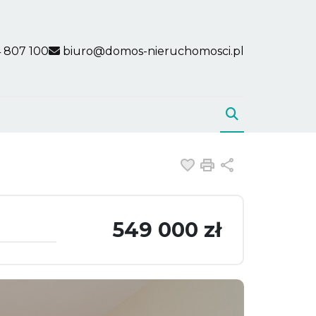
 807 100
biuro@domos-nieruchomosci.pl
Dodaj do ulubiony
Drukuj
Udostępnij
549 000 zł
u