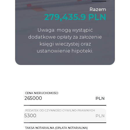
Razem
279,435.9 PLN
Uwaga: mogą wystąpić
dodatkowe opłaty za założenie
księgi wieczystej oraz
ustanowienie hipoteki.
CENA NIERUCHOMOŚCI
PLN
PODATEK OD CZYNNOŚCI CYWILNO-PRAWNYCH
PLN
TAKSA NOTARIALNA (OPŁATA NOTARIALNA)