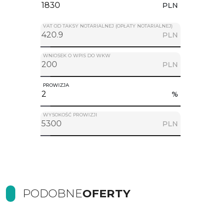
PLN
VAT OD TAKSY NOTARIALNEJ (OPŁATY NOTARIALNEJ)
PLN
WNIOSEK O WPIS DO WKW
PLN
PROWIZJA
%
WYSOKOŚĆ PROWIZJI
PLN
PODOBNE
OFERTY