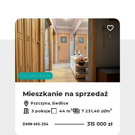
Dodaj do ulubionych
Dodaj do ulub
Wirtualny spacer
ż
Mieszkanie na sprzedaż
M
Pszczyna, Siedlice
2
2
3 pokoje
44 m
7 231,40 zł/m
315 000 zł
DMN-MS-254
 zł
DM