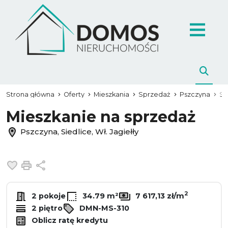
Strona główna
Oferty
Mieszkania
Sprzedaż
Pszczyna
Si
Mieszkanie na sprzedaż
Pszczyna, Siedlice, Wł. Jagiełły
Dodaj do ulubionych
Drukuj
Udostępnij
2
2 pokoje
34.79 m²
7 617,13 zł/m
2 piętro
DMN-MS-310
Oblicz ratę kredytu