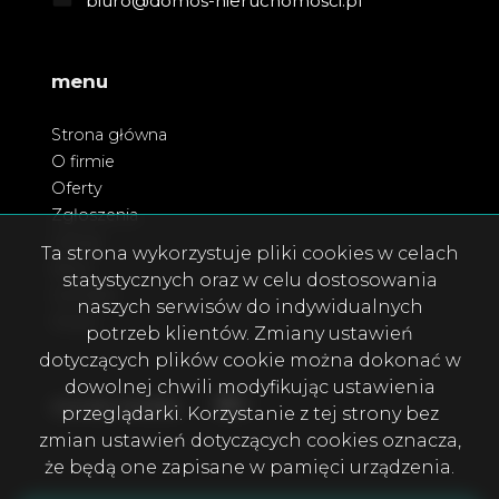
biuro@domos-nieruchomosci.pl
menu
Strona główna
O firmie
Oferty
Zgłoszenia
Usługi
Ta strona wykorzystuje pliki cookies w celach
Blog
statystycznych oraz w celu dostosowania
Kontakt
naszych serwisów do indywidualnych
Rodo
potrzeb klientów. Zmiany ustawień
dotyczących plików cookie można dokonać w
dowolnej chwili modyfikując ustawienia
Facebook
Facebook
social media
przeglądarki. Korzystanie z tej strony bez
zmian ustawień dotyczących cookies oznacza,
że będą one zapisane w pamięci urządzenia.