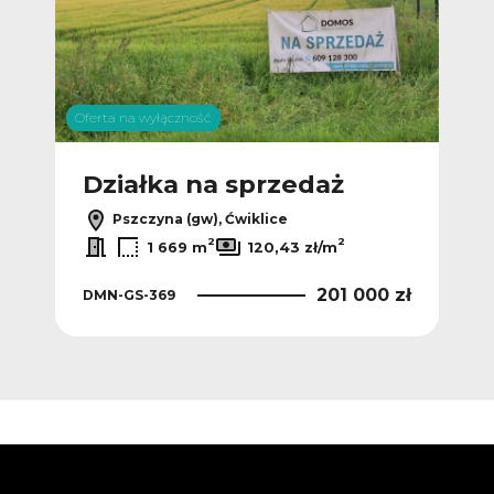
Oferta na wyłączność
Działka na sprzedaż
Pszczyna (gw), Ćwiklice
2
2
1 669 m
120,43 zł/m
201 000 zł
DMN-GS-369