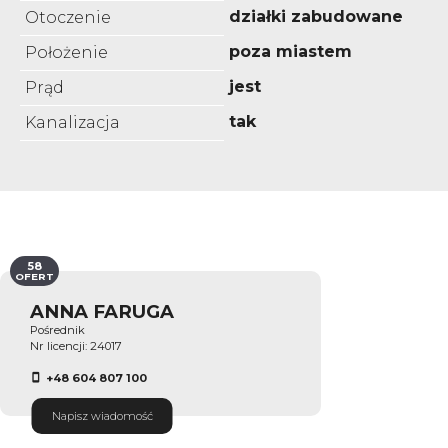
działki zabudowane
Otoczenie
poza miastem
Położenie
jest
Prąd
tak
Kanalizacja
58
OFERT
ANNA FARUGA
Pośrednik
Nr licencji: 24017
+48 604 807 100
Napisz wiadomość