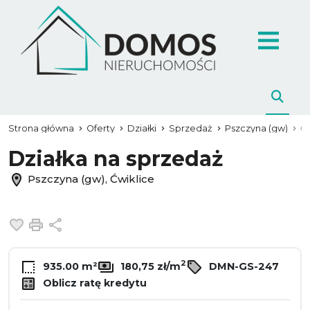
Strona główna
Oferty
Działki
Sprzedaż
Pszczyna (gw)
Ć
Działka na sprzedaż
Pszczyna (gw), Ćwiklice
Dodaj do ulubionych
Drukuj
Udostępnij
2
935.00 m²
180,75 zł/m
DMN-GS-247
Oblicz ratę kredytu