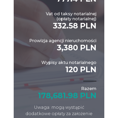
Vat od taksy notarialnej
(opłaty notarialnej)
332.58 PLN
Prowizja agencji nieruchomości
3,380 PLN
Wypisy aktu notarialnego
120 PLN
Razem
178,681.98 PLN
Uwaga: mogą wystąpić
dodatkowe opłaty za założenie